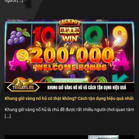
người [...]
Khung giờ vàng nổ hũ có thật không? Cách tận dụng hiệu quả nhất
Khung giờ vàng nổ hũ là chủ đề được rất nhiều người chơi quan tâm
[...]