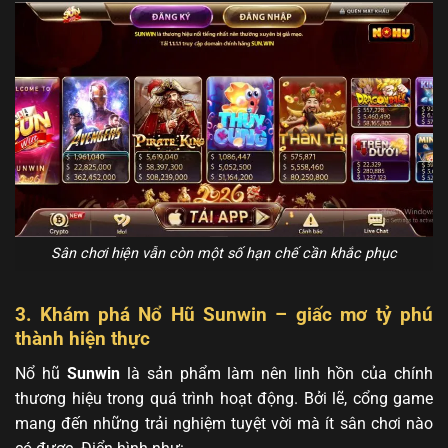
Sân chơi hiện vẫn còn một số hạn chế cần khắc phục
3. Khám phá Nổ Hũ Sunwin – giấc mơ tỷ phú
thành hiện thực
Nổ hũ
Sunwin
là sản phẩm làm nên linh hồn của chính
thương hiệu trong quá trình hoạt động. Bởi lẽ, cổng game
mang đến những trải nghiệm tuyệt vời mà ít sân chơi nào