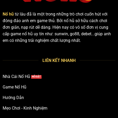
Nổ hũ
từ lâu đã là một trong những trò chơi cuốn hút với
đông đảo anh em game thủ. Bởi nổ hũ sở hữu cách chơi
đơn giản, nạp rút dễ dàng. Hiện nay có vô số đơn vị cung
cấp game nổ hũ uy tín như: sunwin, go88, debet...giúp anh
em có những trải nghiệm chất lượng nhất.
LIÊN KẾT NHANH
Nhà Cái Nổ Hũ
Game Nổ Hũ
Hướng Dẫn
Mẹo Chơi - Kinh Nghiệm