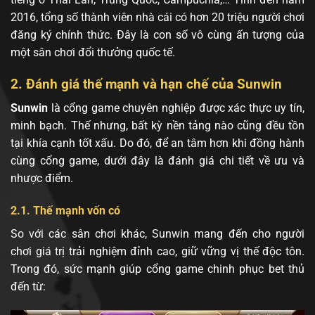
2016, tổng số thành viên nhà cái có hơn 20 triệu người chơi
đăng ký chính thức. Đây là con số vô cùng ấn tượng của
một sân chơi đổi thưởng quốc tế.
2. Đánh giá thế mạnh và hạn chế của Sunwin
Sunwin
là cổng game chuyên nghiệp được xác thực uy tín,
minh bạch. Thế nhưng, bất kỳ nền tảng nào cũng đều tồn
tại khía cạnh tốt xấu. Do đó, để an tâm hơn khi đồng hành
cùng cổng game, dưới đây là đánh giá chi tiết về ưu và
nhược điểm.
2.1. Thế mạnh vốn có
So với các sân chơi khác, Sunwin mang đến cho người
chơi giá trị trải nghiệm đỉnh cao, giữ vững vị thế độc tôn.
Trong đó, sức mạnh giúp cổng game chinh phục bet thủ
đến từ: