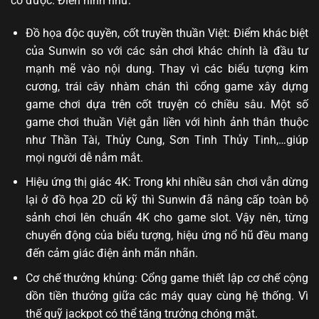
có được. Điển hình như:
Đồ họa độc quyền, cốt truyền thuần Việt: Điểm khác biệt
của Sunwin so với các sản chơi khác chính là đầu tư
mạnh mẽ vào nội dung. Thay vì các biểu tượng kim
cương, trái cây nhàm chán thì cổng game xây dựng
game chơi dựa trên cốt truyện có chiều sâu. Một số
game chơi thuần Việt gắn liền với hình ảnh thân thuộc
như Thần Tài, Thủy Cung, Sơn Tinh Thủy Tinh,…giúp
mọi người dễ nắm mắt.
Hiệu ứng thị giác 4K: Trong khi nhiều sân chơi vẫn dừng
lại ở đồ họa 2D cũ kỹ thì Sunwin đã nâng cấp toàn bộ
sảnh chơi lên chuẩn 4K cho game slot. Vậy nên, từng
chuyển động của biểu tượng, hiệu ứng nổ hũ đều mang
đến cảm giác điện ảnh mãn nhãn.
Cơ chế thưởng khủng: Cổng game thiết lập cơ chế cộng
dồn tiền thưởng giữa các máy quay cùng hệ thống. Vì
thế quỹ jackpot có thể tăng trưởng chóng mặt.