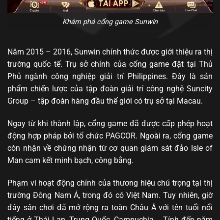
Khám phá cổng game Sunwin
Năm 2015 – 2016, Sunwin chính thức được giới thiệu ra thị
trường quốc tế. Trụ sở chính của cổng game đặt tại Thủ
Phủ ngành công nghiệp giải trí Philippines. Đây là sản
phẩm chiến lược của tập đoàn giải trí công nghệ Suncity
Group – tập đoàn hàng đầu thế giới có trụ sở tại Macau.
Ngay từ khi thành lập, cổng game đã được cấp phép hoạt
động hợp pháp bởi tổ chức PAGCOR. Ngoài ra, cổng game
còn nhận về chứng nhận từ cơ quan giám sát đảo Isle of
Man cam kết minh bạch, công bằng.
Phạm vi hoạt động chính của thương hiệu chú trọng tại thị
trường Đông Nam Á, trong đó có Việt Nam. Tuy nhiên, giờ
đây sân chơi đã mở rộng ra toàn Châu Á với tên tuổi nổi
tiếng ở Thái Lan, Trung Quốc, Campuchia,… Tính đến năm