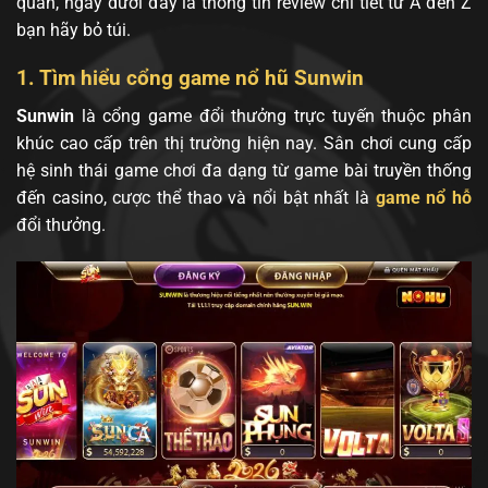
quan, ngay dưới đây là thông tin review chi tiết từ A đến Z
bạn hãy bỏ túi.
1. Tìm hiểu cổng game nổ hũ Sunwin
Sunwin
là cổng game đổi thưởng trực tuyến thuộc phân
khúc cao cấp trên thị trường hiện nay. Sân chơi cung cấp
hệ sinh thái game chơi đa dạng từ game bài truyền thống
đến casino, cược thể thao và nổi bật nhất là
game nổ hỗ
đổi thưởng.