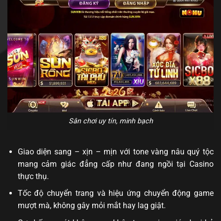
Sân chơi uy tín, minh bạch
Giao diện sang – xịn – mịn với tone vàng nâu quý tộc
mang cảm giác đẳng cấp như đang ngồi tại Casino
thực thụ.
Tốc độ chuyển trang và hiệu ứng chuyển động game
mượt mà, không gây mỏi mắt hay lag giật.