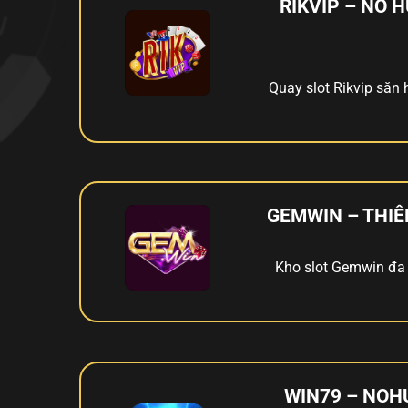
RIKVIP – NỔ 
Quay slot Rikvip săn 
GEMWIN – THI
Kho slot Gemwin đa 
WIN79 – NOHU