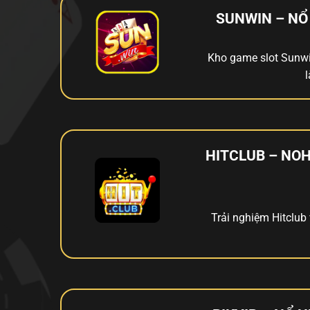
SUNWIN – NỔ
Kho game slot Sunwin
l
HITCLUB – NOH
Trải nghiệm Hitclub 