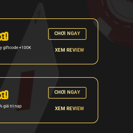
CHƠI NGAY
y giftcode +100K
XEM REVIEW
CHƠI NGAY
 giá trị nạp
XEM REVIEW