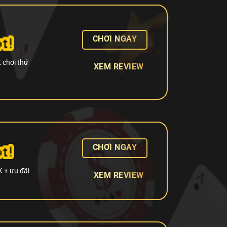
CHƠI NGAY
 chơi thử
XEM REVIEW
CHƠI NGAY
 + ưu đãi
XEM REVIEW