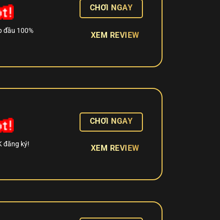
CHƠI NGAY
p đầu 100%
XEM REVIEW
CHƠI NGAY
 đăng ký!
XEM REVIEW