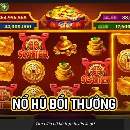
Tìm hiểu nổ hũ trực tuyến là gì?