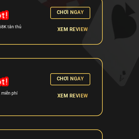
CHƠI NGAY
68K tân thủ
XEM REVIEW
CHƠI NGAY
 miễn phí
XEM REVIEW