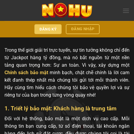
Bỏ
qua
nội
dung
ĐĂNG NHẬP
ĐĂNG KÝ
Trong thế giới giải trí trực tuyến, sự tin tưởng không chỉ đến
từ Jackpot hàng tỷ đồng, mà nó bắt nguồn từ một nền
tảng quan trọng hơn: Sự an toàn. Vì vậy, xây dựng một
Chính sách bảo mật
minh bạch, chặt chẽ chính là lời cam
kết đanh thép nhất mà chúng tôi gửi tới mỗi thành viên.
Hãy cùng tìm hiểu cách chúng tôi bảo vệ quyền lợi và sự
riêng tư của bạn trong từng vòng quay nhé!
1. Triết lý bảo mật: Khách hàng là trung tâm
Đối với hệ thống, bảo mật là một dịch vụ cao cấp. Mỗi
thông tin bạn cung cấp, từ số điện thoại, tài khoản ngân
hàng đến lịch sử đặt cược, đều được chúng tôi coi là tài