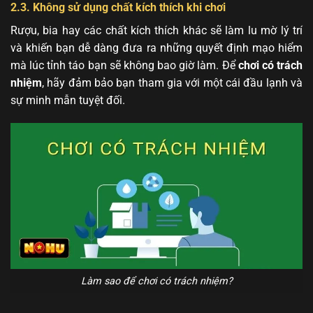
2.3. Không sử dụng chất kích thích khi chơi
Rượu, bia hay các chất kích thích khác sẽ làm lu mờ lý trí
và khiến bạn dễ dàng đưa ra những quyết định mạo hiểm
mà lúc tỉnh táo bạn sẽ không bao giờ làm. Để
chơi có trách
nhiệm
, hãy đảm bảo bạn tham gia với một cái đầu lạnh và
sự minh mẫn tuyệt đối.
Làm sao để chơi có trách nhiệm?