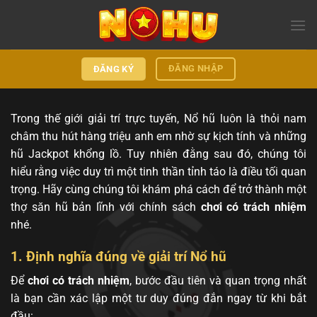
Bỏ
qua
nội
dung
ĐĂNG NHẬP
ĐĂNG KÝ
Trong thế giới giải trí trực tuyến, Nổ hũ luôn là thỏi nam
châm thu hút hàng triệu anh em nhờ sự kịch tính và những
hũ Jackpot khổng lồ. Tuy nhiên đằng sau đó, chúng tôi
hiểu rằng việc duy trì một tinh thần tỉnh táo là điều tối quan
trọng. Hãy cùng chúng tôi khám phá cách để trở thành một
thợ săn hũ bản lĩnh với chính sách
chơi có trách nhiệm
nhé.
1. Định nghĩa đúng về giải trí Nổ hũ
Để
chơi có trách nhiệm
, bước đầu tiên và quan trọng nhất
là bạn cần xác lập một tư duy đúng đắn ngay từ khi bắt
đầu: