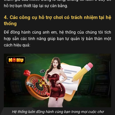
hỗ trợ bạn thiết lập lại sự cân bằng.
4. Các công cụ hỗ trợ chơi có trách nhiệm tại hệ
thống
Để đồng hành cùng anh em, hệ thống của chúng tôi tích
hợp sẵn các tính năng giúp bạn tự quản lý bản thân một
cách hiệu quả:
Hệ thống luôn đồng hành cùng bạn trong mọi cuộc chơ