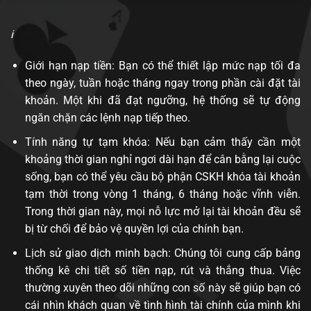
i
Giới hạn nạp tiền: Bạn có thể thiết lập mức nạp tối đa
theo ngày, tuần hoặc tháng ngay trong phần cài đặt tài
khoản. Một khi đã đạt ngưỡng, hệ thống sẽ tự động
ngăn chặn các lệnh nạp tiếp theo.
Tính năng tự tạm khóa: Nếu bạn cảm thấy cần một
khoảng thời gian nghỉ ngơi dài hạn để cân bằng lại cuộc
sống, bạn có thể yêu cầu bộ phận CSKH khóa tài khoản
tạm thời trong vòng 1 tháng, 6 tháng hoặc vĩnh viễn.
Trong thời gian này, mọi nỗ lực mở lại tài khoản đều sẽ
bị từ chối để bảo vệ quyền lợi của chính bạn.
Lịch sử giao dịch minh bạch: Chúng tôi cung cấp bảng
thống kê chi tiết số tiền nạp, rút và thắng thua. Việc
thường xuyên theo dõi những con số này sẽ giúp bạn có
cái nhìn khách quan về tình hình tài chính của mình khi