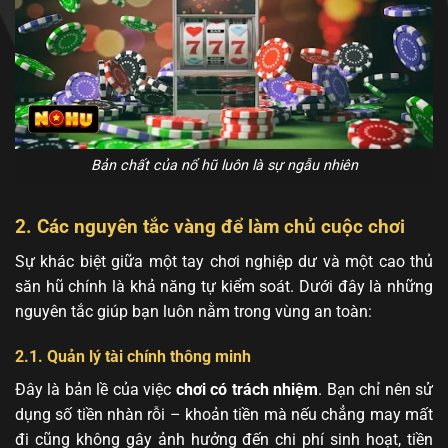
Bản chất của nổ hũ luôn là sự ngẫu nhiên
2. Các nguyên tắc vàng để làm chủ cuộc chơi
Sự khác biệt giữa một tay chơi nghiệp dư và một cao thủ
săn hũ chính là khả năng tự kiểm soát. Dưới đây là những
nguyên tắc giúp bạn luôn nằm trong vùng an toàn:
2.1. Quản lý tài chính thông minh
Đây là bản lề của việc
chơi có trách nhiệm
. Bạn chỉ nên sử
dụng số tiền nhàn rỗi – khoản tiền mà nếu chẳng may mất
đi cũng không gây ảnh hưởng đến chi phí sinh hoạt, tiền