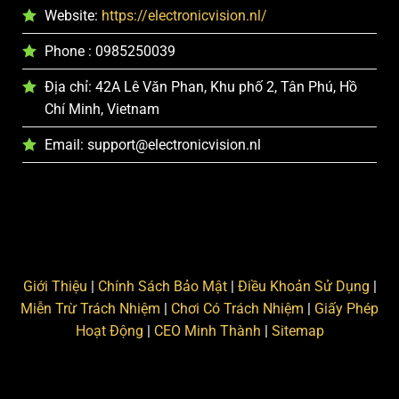
Website:
https://electronicvision.nl/
Phone : 0985250039
Địa chỉ: 42A Lê Văn Phan, Khu phố 2, Tân Phú, Hồ
Chí Minh, Vietnam
Email:
support@electronicvision.nl
Giới Thiệu
|
Chính Sách Bảo Mật
|
Điều Khoản Sử Dụng
|
Miễn Trừ Trách Nhiệm
|
Chơi Có Trách Nhiệm
|
Giấy Phép
Hoạt Động
|
CEO Minh Thành
|
Sitemap