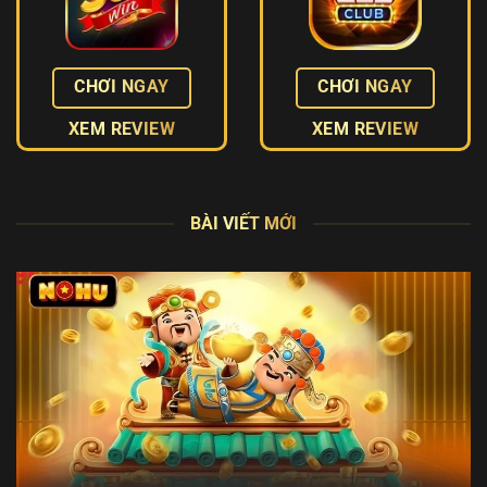
CHƠI NGAY
CHƠI NGAY
XEM REVIEW
XEM REVIEW
BÀI VIẾT MỚI