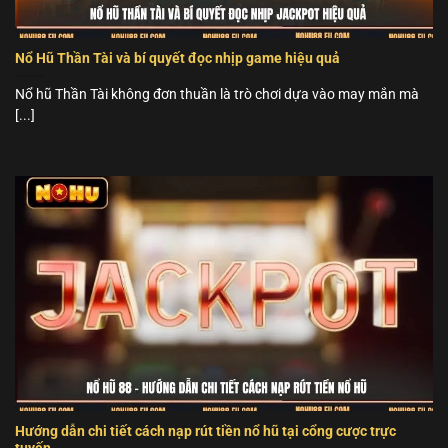
Nổ Hũ Thần Tài và bí quyết đọc nhịp game hiệu quả
Nổ hũ Thần Tài không đơn thuần là trò chơi dựa vào may mắn mà
[...]
Hướng dẫn chi tiết cách nạp rút tiền nổ hũ tại cổng cược trực