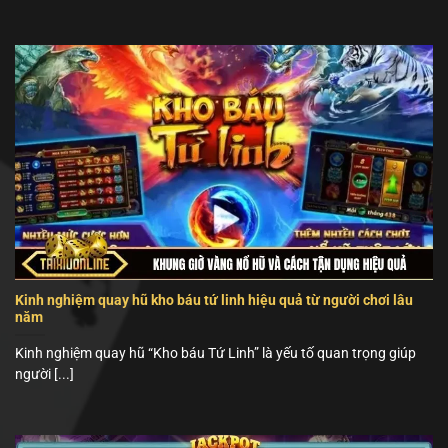
Kinh nghiệm quay hũ kho báu tứ linh hiệu quả từ người chơi lâu
năm
Kinh nghiệm quay hũ “Kho báu Tứ Linh” là yếu tố quan trọng giúp
người [...]