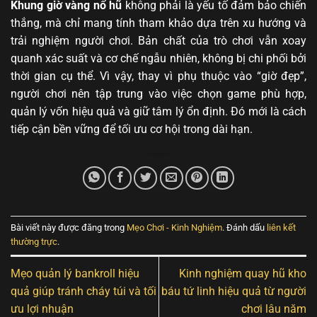
Khung giờ vàng nổ hũ
không phải là yếu tố đảm bảo chiến
thắng, mà chỉ mang tính tham khảo dựa trên xu hướng và
trải nghiệm người chơi. Bản chất của trò chơi vẫn xoay
quanh xác suất và cơ chế ngẫu nhiên, không bị chi phối bởi
thời gian cụ thể. Vì vậy, thay vì phụ thuộc vào “giờ đẹp”,
người chơi nên tập trung vào việc chọn game phù hợp,
quản lý vốn hiệu quả và giữ tâm lý ổn định. Đó mới là cách
tiếp cận bền vững để tối ưu cơ hội trong dài hạn.
Bài viết này được đăng trong
Mẹo Chơi - Kinh Nghiệm
. Đánh dấu
liên kết
thường trực
.
Mẹo quản lý bankroll hiệu
Kinh nghiệm quay hũ kho
quả giúp tránh cháy túi và tối
báu tứ linh hiệu quả từ người
ưu lợi nhuận
chơi lâu năm