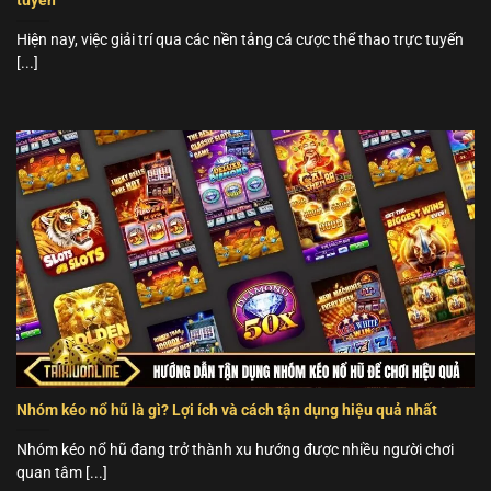
tuyến
Hiện nay, việc giải trí qua các nền tảng cá cược thể thao trực tuyến
[...]
Nhóm kéo nổ hũ là gì? Lợi ích và cách tận dụng hiệu quả nhất
Nhóm kéo nổ hũ đang trở thành xu hướng được nhiều người chơi
quan tâm [...]