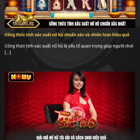
Công thức tính xác suất nổ hũ chuẩn xác và chiến lược hiệu quả
Công thức tính xác suất nổ hũ là yếu tố quan trọng giúp người chơi
[...]