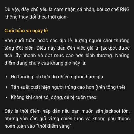
Dù vậy, đây chủ yếu là cảm nhận cá nhân, bởi cơ chế RNG
không thay đổi theo thời gian.
Cuối tuần và ngày lễ
Vào cuối tuần hoặc các dịp lễ, lượng người chơi thường
tăng đột biến. Điều này dẫn đến việc giá trị jackpot được
tích lũy nhanh và đạt mức cao hơn bình thường. Những
điểm đáng chú ý của khung giờ này là:
Hũ thường lớn hơn do nhiều người tham gia
Tần suất xuất hiện người trúng cao hơn (trên tổng thể)
Không khí chơi sôi động, dễ bị cuốn theo
Đây là thời điểm hấp dẫn nếu bạn muốn săn jackpot lớn,
nhưng vẫn cần giữ vững chiến lược và không phụ thuộc
hoàn toàn vào “thời điểm vàng”.