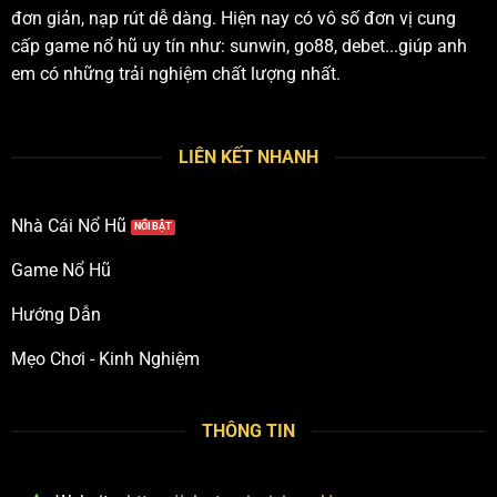
đơn giản, nạp rút dễ dàng. Hiện nay có vô số đơn vị cung
cấp game nổ hũ uy tín như: sunwin, go88, debet...giúp anh
em có những trải nghiệm chất lượng nhất.
LIÊN KẾT NHANH
Nhà Cái Nổ Hũ
Game Nổ Hũ
Hướng Dẫn
Mẹo Chơi - Kinh Nghiệm
THÔNG TIN