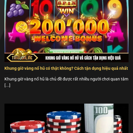
Khung giờ vàng nổ hũ có thật không? Cách tận dụng hiệu quả nhất
Khung giờ vàng nổ hũ là chủ đề được rất nhiều người chơi quan tâm
[...]