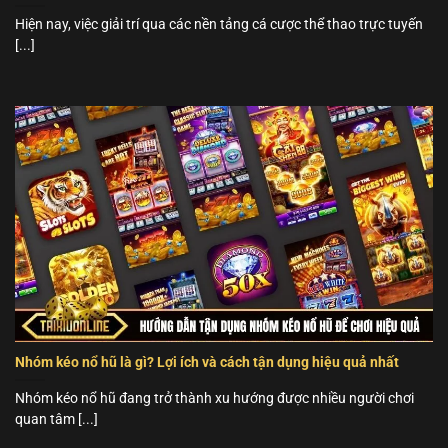
Hiện nay, việc giải trí qua các nền tảng cá cược thể thao trực tuyến
[...]
Nhóm kéo nổ hũ là gì? Lợi ích và cách tận dụng hiệu quả nhất
Nhóm kéo nổ hũ đang trở thành xu hướng được nhiều người chơi
quan tâm [...]