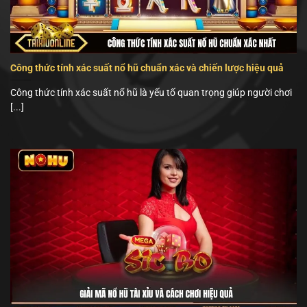
Công thức tính xác suất nổ hũ chuẩn xác và chiến lược hiệu quả
Công thức tính xác suất nổ hũ là yếu tố quan trọng giúp người chơi
[...]