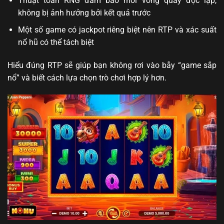
Thuật toán RNG đảm bảo mỗi vòng quay độc lập,
không bị ảnh hưởng bởi kết quả trước
Một số game có jackpot riêng biệt nên RTP và xác suất
nổ hũ có thể tách biệt
Hiểu đúng RTP sẽ giúp bạn không rơi vào bẫy “game sắp
nổ” và biết cách lựa chọn trò chơi hợp lý hơn.