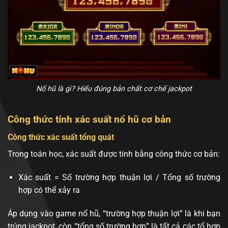
Nổ hũ là gì? Hiểu đúng bản chất cơ chế jackpot
Công thức tính xác suất nổ hũ cơ bản
Công thức xác suất tổng quát
Trong toán học, xác suất được tính bằng công thức cơ bản:
Xác suất = Số trường hợp thuận lợi / Tổng số trường
hợp có thể xảy ra
Áp dụng vào game nổ hũ, “trường hợp thuận lợi” là khi bạn
trúng jackpot, còn “tổng số trường hợp” là tất cả các tổ hợp