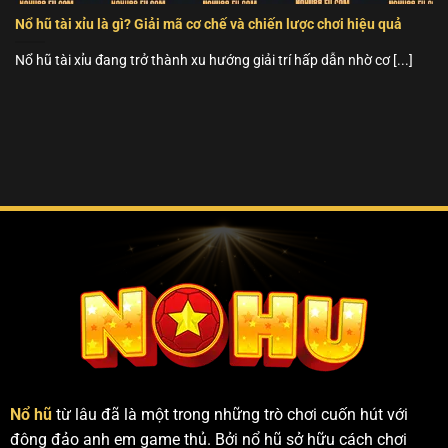
Nổ hũ tài xỉu là gì? Giải mã cơ chế và chiến lược chơi hiệu quả
Nổ hũ tài xỉu đang trở thành xu hướng giải trí hấp dẫn nhờ cơ [...]
Nổ hũ
từ lâu đã là một trong những trò chơi cuốn hút với
đông đảo anh em game thủ. Bởi nổ hũ sở hữu cách chơi