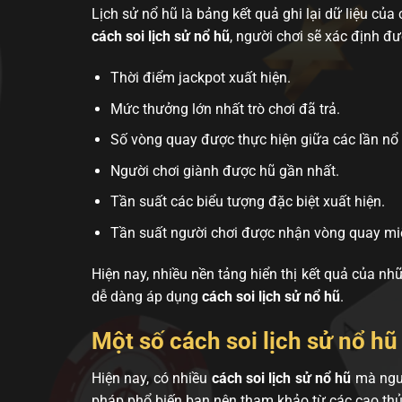
Lịch sử nổ hũ là bảng kết quả ghi lại dữ liệu của
cách soi lịch sử nổ hũ
, người chơi sẽ xác định đ
Thời điểm jackpot xuất hiện.
Mức thưởng lớn nhất trò chơi đã trả.
Số vòng quay được thực hiện giữa các lần nổ 
Người chơi giành được hũ gần nhất.
Tần suất các biểu tượng đặc biệt xuất hiện.
Tần suất người chơi được nhận vòng quay mi
Hiện nay, nhiều nền tảng hiển thị kết quả của n
dễ dàng áp dụng
cách soi lịch sử nổ hũ
.
Một số cách soi lịch sử nổ h
Hiện nay, có nhiều
cách soi lịch sử nổ hũ
mà ngườ
pháp phổ biến bạn nên tham khảo từ các cao thủ