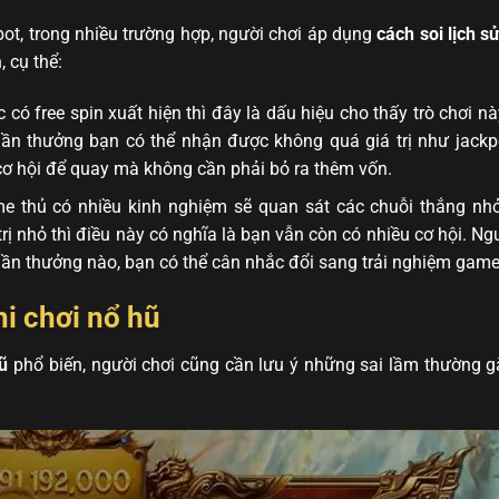
ot, trong nhiều trường hợp, người chơi áp dụng
cách soi lịch s
, cụ thể:
 có free spin xuất hiện thì đây là dấu hiệu cho thấy trò chơi nà
hần thưởng bạn có thể nhận được không quá giá trị như jackp
ơ hội để quay mà không cần phải bỏ ra thêm vốn.
e thủ có nhiều kinh nghiệm sẽ quan sát các chuỗi thắng nhỏ
trị nhỏ thì điều này có nghĩa là bạn vẫn còn có nhiều cơ hội. Ngư
hần thưởng nào, bạn có thể cân nhắc đổi sang trải nghiệm game
hi chơi nổ hũ
hũ
phổ biến, người chơi cũng cần lưu ý những sai lầm thường 