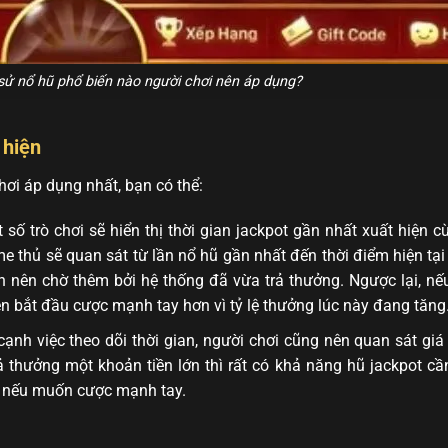
 sử nổ hũ phổ biến nào người chơi nên áp dụng?
 hiện
ơi áp dụng nhất, bạn có thể:
số trò chơi sẽ hiển thị thời gian jackpot gần nhất xuất hiện c
e thủ sẽ quan sát từ lần nổ hũ gần nhất đến thời điểm hiện tại
ạn nên chờ thêm bởi hệ thống đã vừa trả thưởng. Ngược lại, nế
ên bắt đầu cược mạnh tay hơn vì tỷ lệ thưởng lúc này đang tăng
nh việc theo dõi thời gian, người chơi cũng nên quan sát giá 
rả thưởng một khoản tiền lớn thì rất có khả năng hũ jackpot c
êm nếu muốn cược mạnh tay.