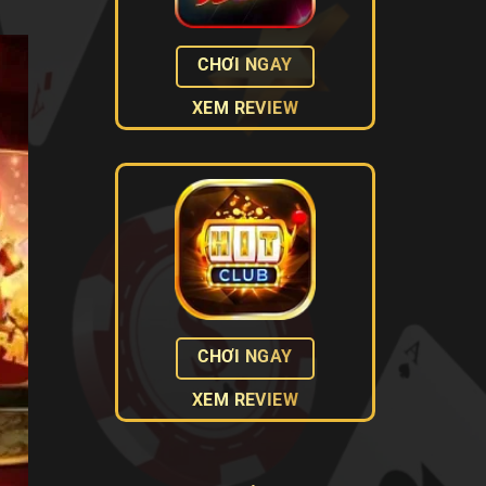
CHƠI NGAY
XEM REVIEW
CHƠI NGAY
XEM REVIEW