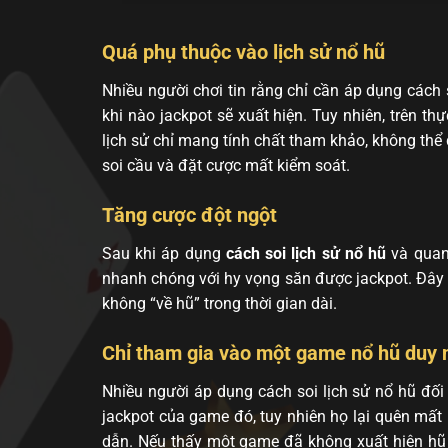
Quá phụ thuộc vào lịch sử nổ hũ
Nhiều người chơi tin rằng chỉ cần áp dụng cách 
khi nào jackpot sẽ xuất hiện. Tuy nhiên, trên th
lịch sử chỉ mang tính chất tham khảo, không th
soi cầu và đặt cược mất kiểm soát.
Tăng cược đột ngột
Sau khi áp dụng
cách soi lịch sử nổ hũ
và quan 
nhanh chóng với hy vọng săn được jackpot. Đây 
không “về hũ” trong thời gian dài.
Chỉ tham gia vào một game nổ hũ duy 
Nhiều người áp dụng cách soi lịch sử nổ hũ đối
jackpot của game đó, tuy nhiên họ lại quên mất 
dẫn. Nếu thấy một game đã không xuất hiện hũ q