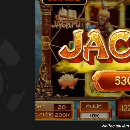
Những sai lầm t